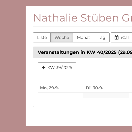
Zum
Nathalie Stüben 
Haupt-
Inhalt
springen
Liste
Woche
Monat
Tag
iCal
Veranstaltungen in KW 40/2025 (29.09.
Woche
KW 39/2025
zur
Anzeige
Mo, 29.9.
Di, 30.9.
auswähle