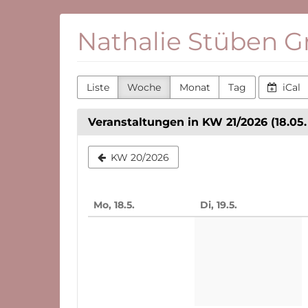
Zum
Nathalie Stüben 
Haupt-
Inhalt
springen
Liste
Woche
Monat
Tag
iCal
Veranstaltungen in KW 21/2026 (18.05. 
Woche
KW 20/2026
zur
Anzeige
Mo, 18.5.
Di, 19.5.
auswähle